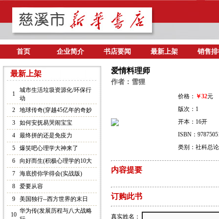
首页
企业简介
书店要闻
最新上架
销售排
爱情料理师
最新上架
作者：雪狸
城市生活垃圾资源化/环保行
1
价格：
￥32
元
动
版次：1
2
地球传奇(穿越45亿年的奇妙
开本：16开
3
如何安抚易哭闹宝宝
ISBN：9787505
4
最终拼的还是免疫力
类别：社科总论
5
爆笑吧心理学大神来了
6
向好而生(积极心理学的10大
内容提要
7
海底捞你学得会(实战版)
8
爱要从容
订购此书
9
美国独行--西方世界的末日
华为传(发展历程与八大战略
10
真实姓名：