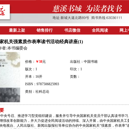
最新上架
销售排行
书店微信
全民阅读
网上
家机关强素质作表率读书活动经典讲座(1)
作者:本书编委会
价格：
￥38
元
出版社：中国书籍
版次：1
印次：1
开本：16开
页数：
ISBN：9787506825993
类别：社科总论
要
中央号召、推进学习型党组织建设，服务并引导中央国家机关党员干部认真读书学习
增强改革创新能力，并大力促进全民阅读活动的持续、深入开展，由中央国家机关工
央电视台、人民出版社、新闻出版报社等单位协办的中央国家机关“强素质，作表率”读书