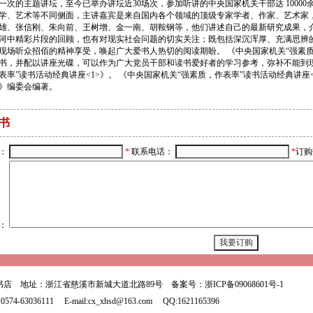
一次的主题讲坛，至今已举办讲坛近30场次，参加听讲的中央国家机关干部达 1000
学、艺术等不同侧面，主讲嘉宾是来自国内各个领域的顶级专家学者、作家、艺术家
雄、张信刚、朱向前、王树增、金一南、胡鞍钢等，他们讲述自己的最新研究成果，
河中精彩片段的回顾，也有对现实社会问题的切实关注；既包括深沉浑厚、充满思辨
现场听众招佰的精神享受，唤起广大爱书人热切的阅读期盼。 《中央国家机关“强素质
书，并配以讲座光碟，可以作为广大党员干部和读书爱好者的学习参考，弥补不能到现
表率”读书活动经典讲座<1>》。 《中央国家机关“强素质，作表率”读书活动经典讲座<
》编委会编著。
书
：
*
联系电话：
*
订购
：
书店 地址：浙江省慈溪市新城大道北路89号 备案号：
浙ICP备09068601号-1
74-63036111 E-mail:cx_xhsd@163.com QQ:1621165396