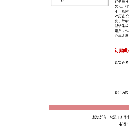
行
容是每月
文化、科
年、葛剑
对历史长
赏，带给
理结集成
素质，作
经典讲座
订购此
真实姓名
备注内容
版权所有：慈溪市新华
电话：05