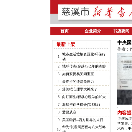
首页
企业简介
书店要闻
中央国
最新上架
作者：
城市生活垃圾资源化/环保行
1
动
2
地球传奇(穿越45亿年的奇妙
3
如何安抚易哭闹宝宝
4
最终拼的还是免疫力
5
爆笑吧心理学大神来了
6
向好而生(积极心理学的10大
7
海底捞你学得会(实战版)
8
爱要从容
内容提
为响应党
9
美国独行--西方世界的末日
学发展、
华为传(发展历程与八大战略
承办，中
10