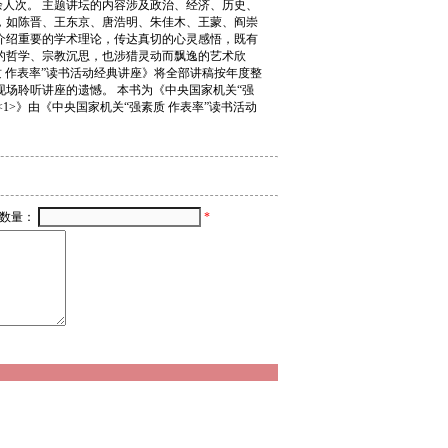
0余人次。 主题讲坛的内容涉及政治、经济、历史、
，如陈晋、王东京、唐浩明、朱佳木、王蒙、阎崇
介绍重要的学术理论，传达真切的心灵感悟，既有
的哲学、宗教沉思，也涉猎灵动而飘逸的艺术欣
 作表率”读书活动经典讲座》将全部讲稿按年度整
场聆听讲座的遗憾。 本书为《中央国家机关“强
1>》由《中央国家机关“强素质 作表率”读书活动
数量：
*