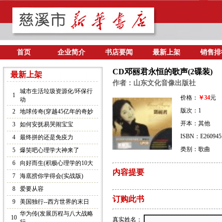
首页
企业简介
书店要闻
最新上架
销售排
CD邓丽君永恒的歌声(2碟装)
最新上架
作者：山东文化音像出版社
城市生活垃圾资源化/环保行
1
价格：
￥34
元
动
版次：1
2
地球传奇(穿越45亿年的奇妙
开本：其他
3
如何安抚易哭闹宝宝
ISBN：E260945
4
最终拼的还是免疫力
类别：歌曲
5
爆笑吧心理学大神来了
6
向好而生(积极心理学的10大
内容提要
7
海底捞你学得会(实战版)
8
爱要从容
订购此书
9
美国独行--西方世界的末日
华为传(发展历程与八大战略
10
真实姓名：